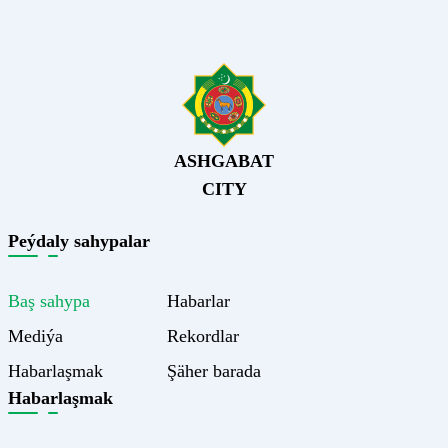
ASHGABAT
CITY
Peýdaly sahypalar
Baş sahypa
Habarlar
Mediýa
Rekordlar
Habarlaşmak
Şäher barada
Habarlaşmak