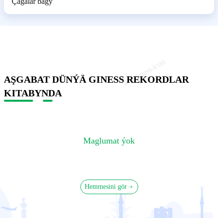
Çagalar bagy
AŞGABAT DÜNÝÄ GINESS REKORDLAR
KITABYNDA
Maglumat ýok
Hemmesini gör