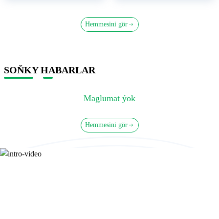
Hemmesini gör
SOŇKY HABARLAR
Maglumat ýok
Hemmesini gör
Aşgabat Sity bilen tanyşyň
2021-nji ýylyň 25-nji maýynda Aşgabat şäheriniň güni we
Aşgabadyň 140 ýyllygy mynasybetli Prezident Gurbanguly
Berdimuhamedow Aşgabadyň demirgazygynda uly ýaşaýyş