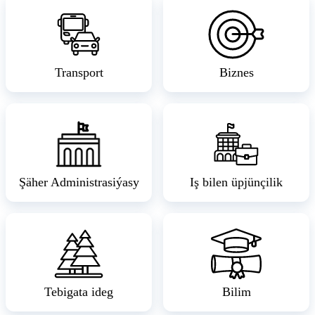
Transport
Biznes
Şäher Administrasiýasy
Iş bilen üpjünçilik
Tebigata ideg
Bilim