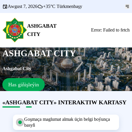
Awgust
7
,
2026
+35°C
Türkmenbaşy
ASHGABAT
Error:
Failed to fetch
CITY
ASHGABAT CITY
Ashgabat City
Has giňişleýin
«ASHGABAT CITY» INTERAKTIW KARTASY
Goşmaça maglumat almak üçin belgi boýunça
basyň