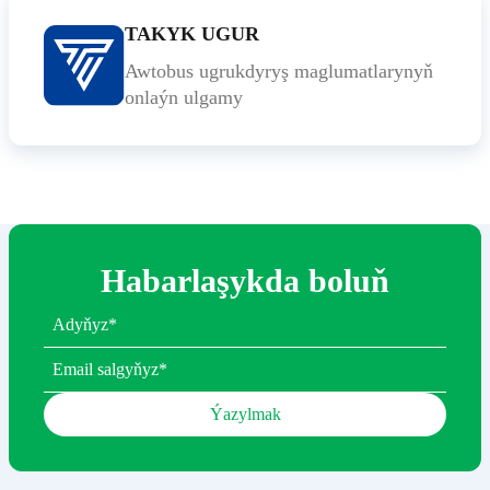
TAKYK UGUR
Awtobus ugrukdyryş maglumatlarynyň
onlaýn ulgamy
Habarlaşykda boluň
Ýazylmak