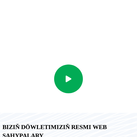
toplumynyň – «Aşgabat City» taslamasynyň gurluşygyna badalga
berdi. Şähergurluşyk çözgütleri we dünýä tejribesinde giňden
ulanylýan milli arhitektura ugurlary, Milli Liderimiziň başlangyjy
bilen işlenip düzülen, umumy meýdany 744 gektar bolan we dürli
maksatly 240-dan gowrak binalary we desgalary öz içine alýan bu
ägirt uly taslamada öz beýanyny tapar.
BIZIŇ DÖWLETIMIZIŇ RESMI WEB
SAHYPALARY