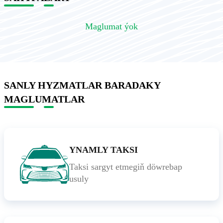
Maglumat ýok
SANLY HYZMATLAR BARADAKY
MAGLUMATLAR
YNAMLY TAKSI
Taksi sargyt etmegiň döwrebap
usuly