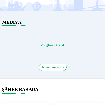
MEDIÝA
Maglumat ýok
Hemmesini gör
ŞÄHER BARADA